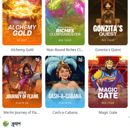
Alchemy Gold
Year-Round Riches Clusterbuster
Gonzita's Quest
Merlin Journey of Flame
Cash-a-Cabana
Magic Gate
ক্র্যাশ