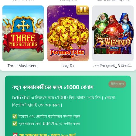
Three Musketeers
ফরচুন ট্রি
মেগা শিখা জ্যাকপট_ 3 উইজার্ডস ™
সীমিত সময়
নতুন ব্যবহারকারীদের জন্য ৳1000 বোনাস
bd67bd-এ নিবন্ধন করে ৳1000 ফ্রি বোনাস পেয়ে নিন। কোনো
ডিপোজিট ছাড়াই গেম শুরু করুন।
✅ ইমেইল এবং মোবাইল যাচাইকরণ সম্পন্ন করুন
✅ প্রথমবারের মতো bd67bd-এ লগইন করুন
⏰ শুধু আজকের জন্য - প্রথম ২০০ জন!