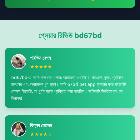
প্লেয়ার রিভিউ bd67bd
পারভিন বেগম
★★★★★
bd67bd-এ আমি অসাধারণ গেমিং অভিজ্ঞতা পেয়েছি। গেমগুলো সুন্দর, গ্রাফিক্স
চমৎকার এবং অপারেশন খুব মসৃণ। আমি 67bd bet app ব্যবহার করে কয়েকটি
বোনাস জিতেছি, যা খুবই দ্রুত প্রক্রিয়া করা হয়েছিল। সার্ভিসটি নির্ভরযোগ্য এবং
নিরাপদ!
বিপ্লব হোসেন
★★★★☆