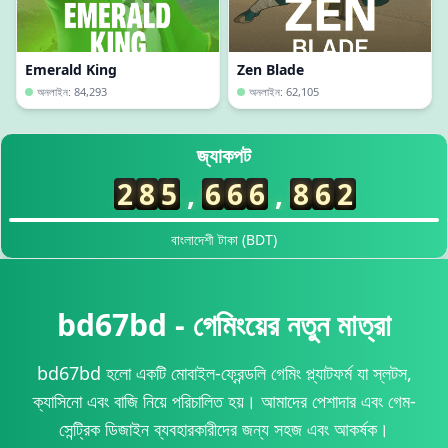
Emerald King
Zen Blade
অনলাইন: 84,293
অনলাইন: 62,105
29/06/2026 মা*** উত্তোলন সফল 16,100 BDT 🏦
জ্যাকপট
29/06/2026 ঘো*** জিতেছেন 24,000 BDT 🔥
2
8
5
,
6
7
7
,
2
5
5
29/06/2026 মাল*** বোনাস পেয়েছেন 800 BDT ✨
29/06/2026 উদ*** রিবেট পেয়েছেন 1,200 BDT 💵
29/06/2026 মত*** জ্যাকপট জিতেছেন 38,000 BDT 🎰
বাংলাদেশী টাকা (BDT)
29/06/2026 মাহ*** বোনাস পেয়েছেন 1,100 BDT ✨
29/06/2026 রা*** উত্তোলন সফল 2,900 BDT 🏦
29/06/2026 মজ*** জিতেছেন 32,000 BDT 💰
bd67bd - গেমিংয়ের নতুন মাত্রা
29/06/2026 হক*** জ্যাকপট জিতেছেন 142,000 BDT 🎰
29/06/2026 বা*** বোনাস পেয়েছেন 2,200 BDT ✨
bd67bd হলো একটি মোবাইল-ফ্রেন্ডলি গেমিং প্ল্যাটফর্ম যা স্লটস,
29/06/2026 সো*** বোনাস পেয়েছেন 2,500 BDT 🎁
ক্যাসিনো এবং বাজি নিয়ে পরিচালিত হয়। আমাদের পেশাদার এবং গেম-
29/06/2026 বে*** জিতেছেন 20,000 BDT 💰
সেন্ট্রিক ডিজাইন ব্যবহারকারীদের জন্য সহজ এবং আকর্ষক।
29/06/2026 হকজ*** জিতেছেন 22,000 BDT 🔥