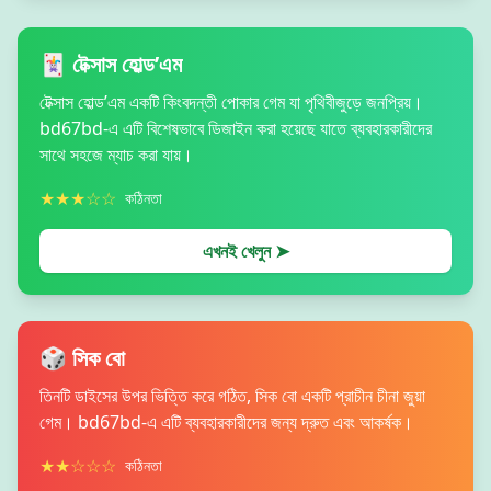
🃏 টেক্সাস হোল্ড’এম
টেক্সাস হোল্ড’এম একটি কিংবদন্তী পোকার গেম যা পৃথিবীজুড়ে জনপ্রিয়।
bd67bd-এ এটি বিশেষভাবে ডিজাইন করা হয়েছে যাতে ব্যবহারকারীদের
সাথে সহজে ম্যাচ করা যায়।
★★★☆☆
কঠিনতা
এখনই খেলুন ➤
🎲 সিক বো
তিনটি ডাইসের উপর ভিত্তি করে গঠিত, সিক বো একটি প্রাচীন চীনা জুয়া
গেম। bd67bd-এ এটি ব্যবহারকারীদের জন্য দ্রুত এবং আকর্ষক।
★★☆☆☆
কঠিনতা