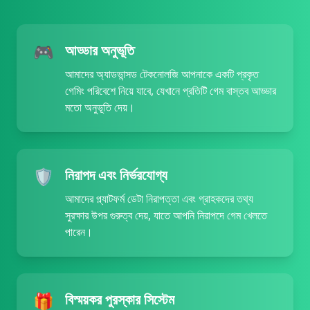
29/06/2026 প্*** জ্যাকপট জিতেছেন 120,000 BDT 💥
29/06/2026 নস*** জ্যাকপট জিতেছেন 42,000 BDT 💥
29/06/2026 মতি*** জিতেছেন 27,500 BDT 💰
🎮
আড্ডার অনুভূতি
29/06/2026 বেপ*** রিবেট পেয়েছেন 350 BDT 🎊
29/06/2026 উদ্*** উত্তোলন সফল 4,900 BDT 🏦
আমাদের অ্যাডভান্সড টেকনোলজি আপনাকে একটি প্রকৃত
29/06/2026 শি*** রিবেট পেয়েছেন 1,150 BDT 🔄
গেমিং পরিবেশে নিয়ে যাবে, যেখানে প্রতিটি গেম বাস্তব আড্ডার
29/06/2026 গা*** জ্যাকপট জিতেছেন 119,000 BDT 🎰
মতো অনুভূতি দেয়।
29/06/2026 গাজ*** জিতেছেন 39,500 BDT 💰
29/06/2026 হকন*** জিতেছেন 14,000 BDT 🔥
29/06/2026 দত*** জ্যাকপট জিতেছেন 124,000 BDT 🚀
29/06/2026 নস্*** রিবেট পেয়েছেন 900 BDT 🔄
🛡️
নিরাপদ এবং নির্ভরযোগ্য
29/06/2026 বার*** জ্যাকপট জিতেছেন 72,000 BDT 🚀
আমাদের প্ল্যাটফর্ম ডেটা নিরাপত্তা এবং গ্রাহকদের তথ্য
29/06/2026 গাজী*** উত্তোলন সফল 10,000 BDT 💸
সুরক্ষার উপর গুরুত্ব দেয়, যাতে আপনি নিরাপদে গেম খেলতে
29/06/2026 সোব*** উত্তোলন সফল 6,800 BDT 🏦
পারেন।
29/06/2026 দত্*** বোনাস পেয়েছেন 2,050 BDT ✨
29/06/2026 হকজি*** রিবেট পেয়েছেন 600 BDT 🔄
29/06/2026 মতিন*** জিতেছেন 37,000 BDT 🔥
29/06/2026 মাহম*** বোনাস পেয়েছেন 300 BDT ✨
🎁
বিস্ময়কর পুরস্কার সিস্টেম
29/06/2026 পা*** উত্তোলন সফল 10,500 BDT ✅