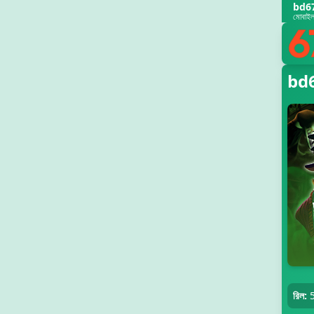
bd6
মোবাইল-ফ
bd
রিল: