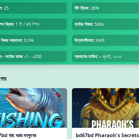
ন:
25
হিট ফ্রিক:
28%
্পিন ফ্রিক:
1 টি / 45 স্পিন
সর্বোচ্চ বিজয়:
500x
্চ বিজয় সম্ভাবনা:
0.5%
উত্থানশীলতা:
মাঝারি
্ন - সর্বোচ্চ বাজে:
৳1 - ৳200
প্রকাশের তারিখ:
৮ জুলাই, ২০২৪
গেম
d মাছ ধরার ধনকুবের
bd67bd Pharaoh's Secret